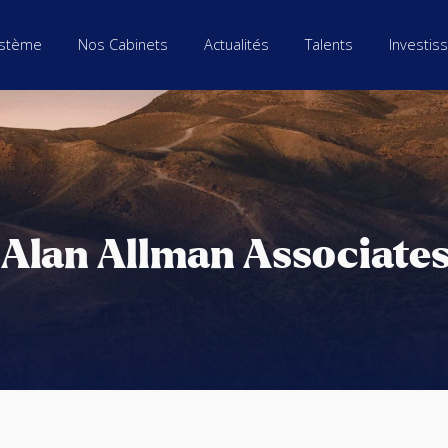
stème
Nos Cabinets
Actualités
Talents
Investis
 Alan Allman Associate