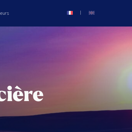
|
seurs
cière