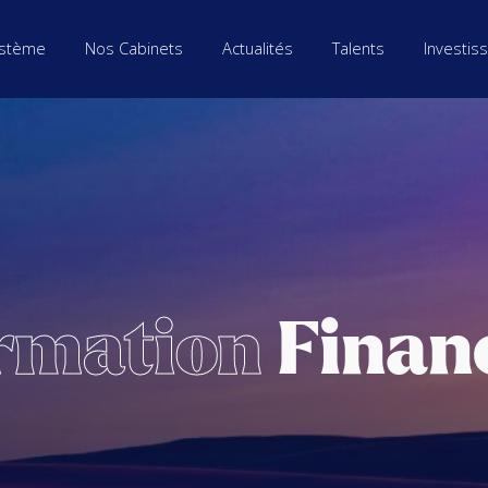
stème
Nos Cabinets
Actualités
Talents
Investis
rmation
Finan